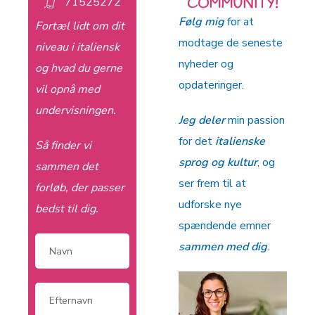
71525272
COMMUNITY!
Følg mig
for at
Fortæl lidt om dit
modtage de seneste
niveau i italiensk
nyheder og
og hvad du gerne
opdateringer.
vil opnå med
undervisningen.
Jeg deler
min passion
for det
italienske
Så finder vi
sprog og kultur
, og
sammen det
ser frem til at
forløb, der passer
udforske nye
bedst til dig.
spændende emner
sammen med dig
.