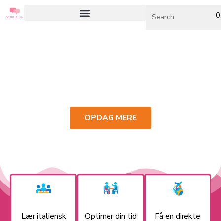
0
ITALIENSK MED ENRICA
Jeg er specialiseret i undervisning i
italiensk til danskere.
OPDAG MERE
Lær italiensk
Optimer din tid
Få en direkte