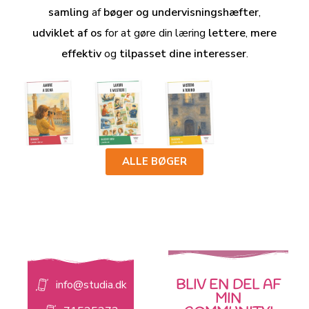
samling
af
bøger og undervisningshæfter
,
udviklet af os
for at gøre din læring
lettere
,
mere
effektiv
og
tilpasset dine interesser
.
ALLE BØGER
BLIV EN DEL AF
info@studia.dk
MIN