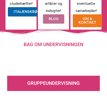
studiehæfter!
artikler og
eventuelle
indsigter!
samarbejder!
ITALIENSKBØGER
BLOG
OM &
KONTAKT
BAG OM UNDERVISNINGEN
TRE FORSKELLIGE MÅDER AT LÆRE
ITALIENSK PÅ
GRUPPEUNDERVISNING