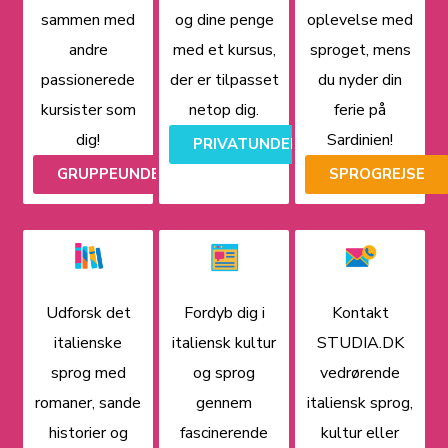
sammen med
og dine penge
oplevelse med
andre
med et kursus,
sproget, mens
passionerede
der er tilpasset
du nyder din
kursister som
netop dig.
ferie på
dig!
Sardinien!
PRIVATUNDERVISNING
GRUPPEUNDERVISNING
SPROGREJSE
Udforsk det
Fordyb dig i
Kontakt
italienske
italiensk kultur
STUDIA.DK
sprog med
og sprog
vedrørende
romaner, sande
gennem
italiensk sprog,
historier og
fascinerende
kultur eller