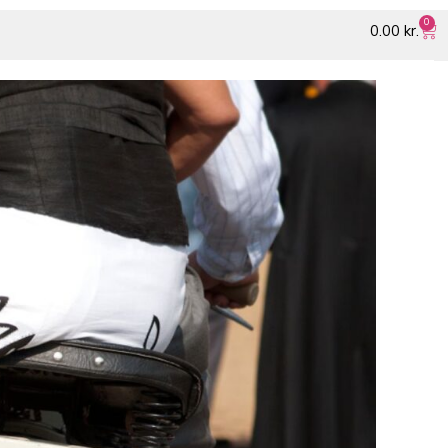
0
0.00
kr.