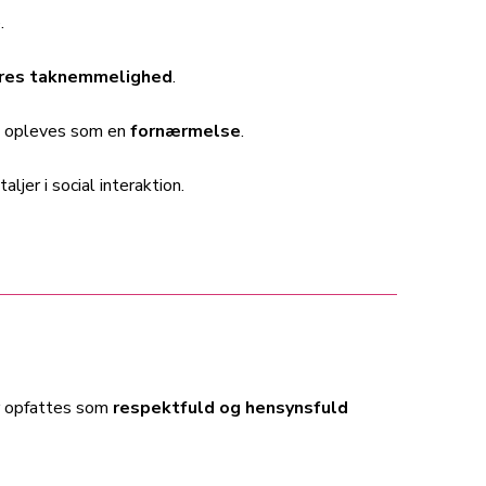
.
res taknemmelighed
.
opleves som en
fornærmelse
.
jer i social interaktion.
r opfattes som
respektfuld og hensynsfuld