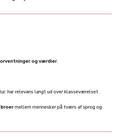
forventninger og værdier
.
tur, har relevans langt ud over klasseværelset.
e
broer
mellem mennesker på tværs af sprog og