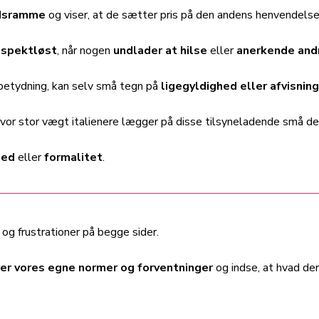
tidsramme
og viser, at de sætter pris på den andens henvendelse
respektløst
, når nogen
undlader at hilse
eller
anerkende and
r betydning, kan selv små tegn på
ligegyldighed eller afvisning
r stor vægt italienere lægger på disse tilsyneladende små detal
hed
eller
formalitet
.
 og frustrationer på begge sider.
ver vores egne normer og forventninger
og indse, at hvad de