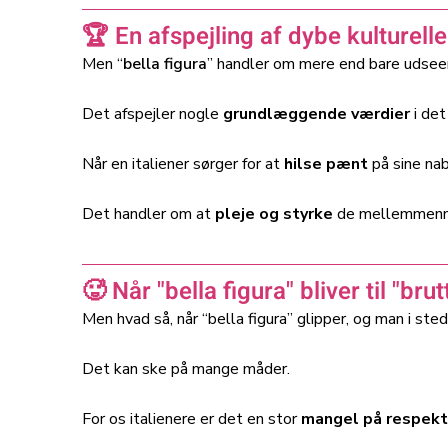
🏆 En afspejling af dybe kulturell
Men “
bella figura
” handler om mere end bare udsee
Det afspejler nogle
grundlæggende værdier
i det
Når en italiener sørger for at
hilse pænt
på sine nab
Det handler om at
pleje og styrke
de mellemmennesk
🥵 Når "bella figura" bliver til "brut
Men hvad så, når “bella figura” glipper, og man i st
Det kan ske på mange måder.
For os italienere er det en stor
mangel på respekt