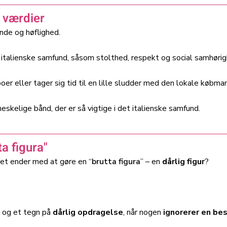
e værdier
nde og høflighed.
 italienske samfund, såsom stolthed, respekt og social samhørig
oer eller tager sig tid til en lille sludder med den lokale købma
elige bånd, der er så vigtige i det italienske samfund.
ta figura"
edet ender med at gøre en “
brutta figura
” – en
dårlig figur
?
og et tegn på
dårlig opdragelse
, når nogen
ignorerer en bes