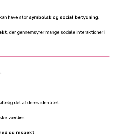
 kan have stor
symbolsk og social betydning
.
ekt
, der gennemsyrer mange sociale interaktioner i
s.
llelig del af deres identitet.
nske værdier.
hed og respekt
.