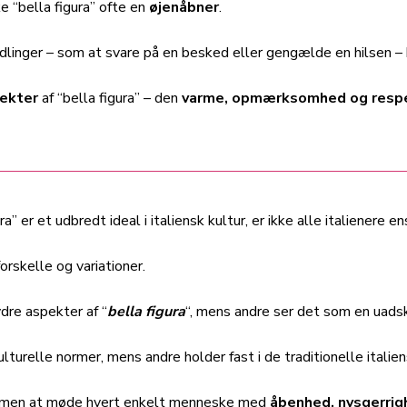
 “bella figura” ofte en
øjenåbner
.
dlinger – som at svare på en besked eller gengælde en hilsen –
pekter
af “bella figura” – den
varme, opmærksomhed og resp
” er et udbredt ideal i italiensk kultur, er ikke alle italienere en
forskelle og variationer.
dre aspekter af “
bella figura
“, mens andre ser det som en uadski
lturelle normer, mens andre holder fast i de traditionelle italie
e, men at møde hvert enkelt menneske med
åbenhed, nysgerrig