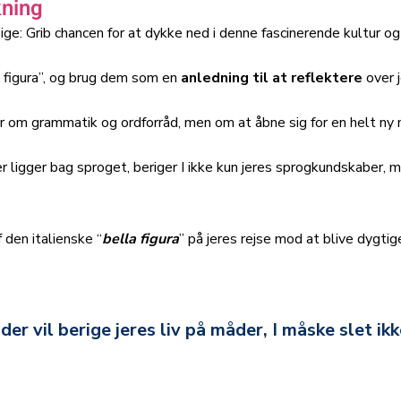
kning
eg sige: Grib chancen for at dykke ned i denne fascinerende kultur o
a figura”, og brug dem som en
anledning til at reflektere
over j
er om grammatik og ordforråd, men om at åbne sig for en helt ny
r ligger bag sproget, beriger I ikke kun jeres sprogkundskaber, 
 den italienske “
bella figura
” på jeres rejse mod at blive dygtig
 der vil berige jeres liv på måder, I måske slet ikk