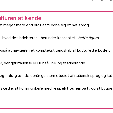
ulturen at kende
m meget mere end blot at tilegne sig et nyt sprog.
lt, hvad det indebærer – herunder konceptet “
bella figura
“.
også at navigere i et komplekst landskab af
kulturelle koder, 
 der gør italiensk kultur så unik og fascinerende.
og indsigter
, de opnår gennem studiet af italiensk sprog og kul
rskelle
, at kommunikere med
respekt og empati
, og at bygg