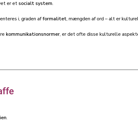
Det er et
socialt system
.
enteres i, graden af
formalitet
, mængden af ord – alt er kulture
dre
kommunikationsnormer
, er det ofte disse kulturelle aspek
affe
lien
.