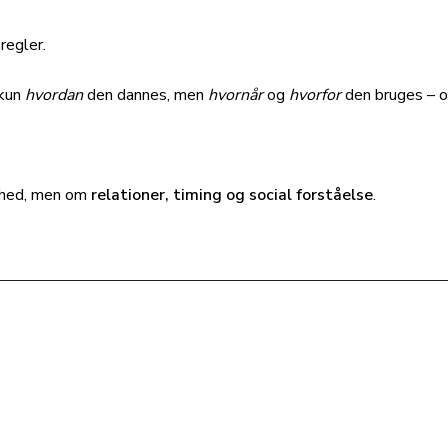
regler.
 kun
hvordan
den dannes, men
hvornår
og
hvorfor
den bruges – o
thed, men om
relationer, timing og social forståelse
.