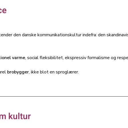
ce
ender den danske kommunikationskultur indefra: den skandinav
tionel varme
, social fleksibilitet, ekspressiv formalisme og resp
urel
brobygger
, ikke blot en sproglærer.
m kultur