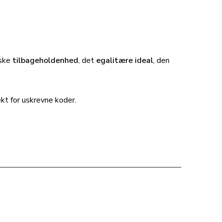
iske
tilbageholdenhed
, det
egalitære ideal
, den
ekt for uskrevne koder.