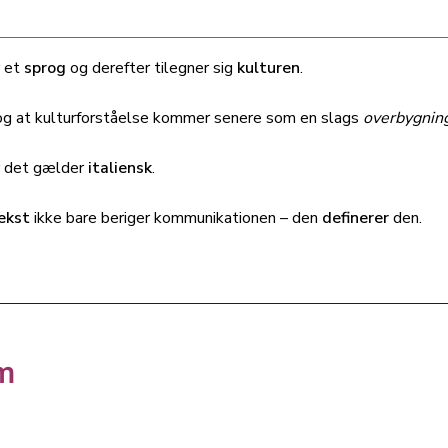
r et
sprog
og derefter tilegner sig
kulturen
.
 og at kulturforståelse kommer senere som en slags
overbygnin
år det gælder
italiensk
.
ekst
ikke bare beriger kommunikationen – den
definerer
den.
em