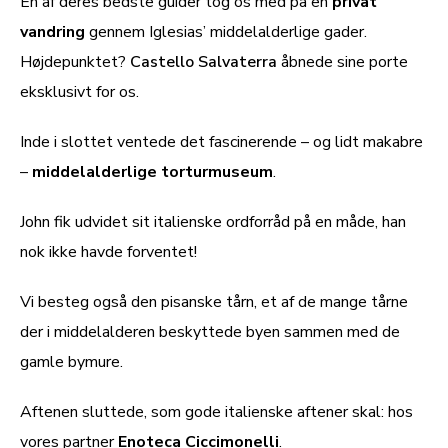
En af deres bedste guider tog os med på en
privat
vandring
gennem Iglesias’ middelalderlige gader.
Højdepunktet?
Castello Salvaterra
åbnede sine porte
eksklusivt for os.
Inde i slottet ventede det fascinerende – og lidt makabre
–
middelalderlige torturmuseum
.
John fik udvidet sit italienske ordforråd på en måde, han
nok ikke havde forventet!
Vi besteg også den pisanske tårn, et af de mange tårne
der i middelalderen beskyttede byen sammen med de
gamle bymure.
Aftenen sluttede, som gode italienske aftener skal: hos
vores partner
Enoteca Ciccimonelli
.