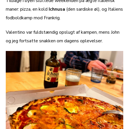
Tilbage i byen sluttede weekenden på ægte italiensk
maner: pizza, en kold
Ichnusa
(den sardiske øl), og Italiens
fodboldkamp mod Frankrig.
Valentino var fuldstændig opslugt af kampen, mens John
og jeg fortsatte snakken om dagens oplevelser.