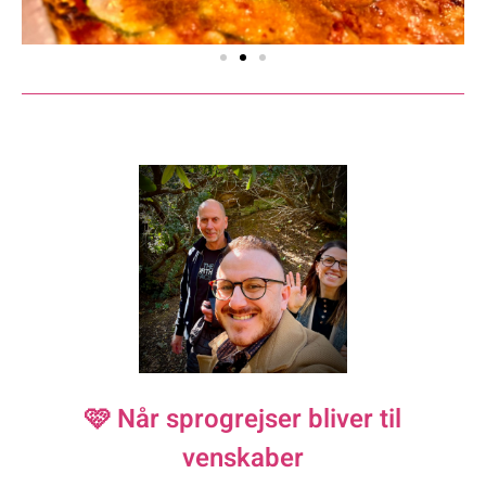
🩷 Når sprogrejser bliver til
venskaber