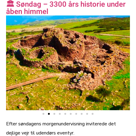
🏛️ Søndag – 3300 års historie under
åben himmel
Efter søndagens morgenundervisning inviterede det
dejlige vejr til udendørs eventyr.