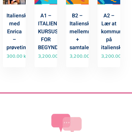
Italiensk
A1 –
B2 –
A2 –
med
ITALIENSK
Italiensk
Lær at
Enrica
KURSUS
mellemniveau
kommuniker
–
FOR
+
på
prøvetime
BEGYNDERE
samtaletræning
italiensk
300.00
kr.
3,200.00
kr.
3,200.00
kr.
3,200.00
kr.