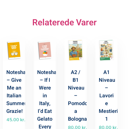
Relaterede Varer
Noteshæfte
Noteshæfte
A2 /
A1
– Give
– If I
B1
Niveau
Me an
Were
Niveau
–
Italian
in
–
Lavori
Summer.
Italy,
Pomodori
e
Grazie!
I’d Eat
a
Mestieri
Gelato
Bologna
1
45.00
kr.
Every
80.00
kr.
80.00
kr.