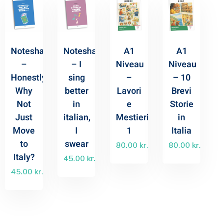
Noteshæfte
Noteshæfte
A1
A1
–
– I
Niveau
Niveau
Honestly…
sing
–
– 10
Why
better
Lavori
Brevi
Not
in
e
Storie
Just
italian,
Mestieri
in
Move
I
1
Italia
to
swear
80.00
kr.
80.00
kr.
Italy?
45.00
kr.
45.00
kr.