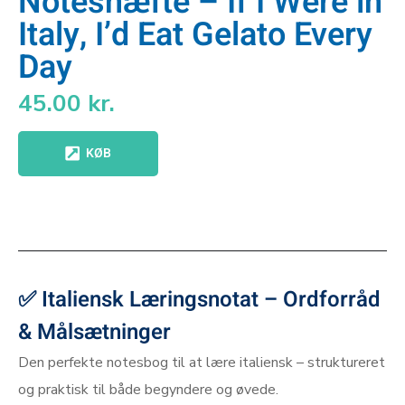
Noteshæfte – If I Were in
Italy, I’d Eat Gelato Every
Day
45.00
kr.
KØB
–
✅
Italiensk Læringsnotat
– Ordforråd
& Målsætninger
Den perfekte notesbog til at lære italiensk – struktureret
og praktisk til både begyndere og øvede.